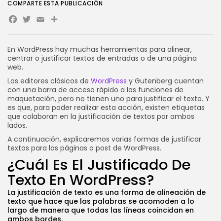
COMPARTE ESTA PUBLICACIÓN
Novedades
Facebook
Twitter
Email
Share
WooCommerce en VPS:
rendimiento, velocidad y...
POR
SEBASTIÁN PINEDA
21 JULIO, 2026
En WordPress hay muchas herramientas para alinear,
centrar o justificar textos de entradas o de una página
Novedades
web.
Cómo instalar n8n en VPS con...
Los editores clásicos de
WordPress
y Gutenberg cuentan
POR
SEBASTIÁN PINEDA
17 JULIO, 2026
con una barra de acceso rápido a las funciones de
maquetación, pero no tienen uno para justificar el texto. Y
es que, para poder realizar esta acción, existen etiquetas
CATEGORÍAS DE TENDENCIA
que colaboran en la justificación de textos por ambos
Tutoriales
lados.
112 Artículos
Novedades
A continuación, explicaremos varias formas de justificar
55 Artículos
textos para las páginas o post de WordPress.
Marketing Online
¿Cuál Es El Justificado De
37 Artículos
Texto En WordPress?
Internet
33 Artículos
La justificación de texto es una forma de alineación de
Negocios
texto que hace que las palabras se acomoden a lo
33 Artículos
largo de manera que todas las líneas coincidan en
ambos bordes.