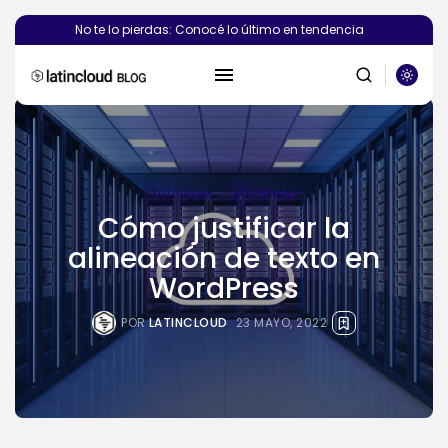
No te lo pierdas: Conocé lo último en tendencia
Tutoriales
WordPress
Cómo justificar la
alineación de texto en
BUSCAR
WordPress
POR
LATINCLOUD
23 MAYO, 2022
PUBLICACIONES RECIENTES
Novedades
Vibecoding: qué es y cómo
afecta...
POR
SEBASTIÁN PINEDA
23 JULIO, 2026