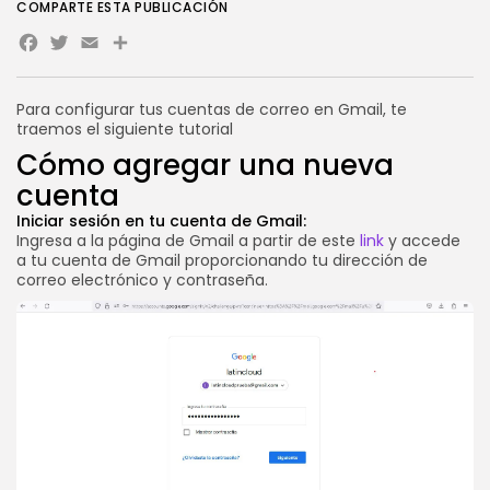
COMPARTE ESTA PUBLICACIÓN
Novedades
Facebook
Twitter
Email
Share
Vibecoding: qué es y cómo
afecta...
POR
SEBASTIÁN PINEDA
23 JULIO, 2026
Para configurar tus cuentas de correo en Gmail, te
traemos el siguiente tutorial
Novedades
WooCommerce en VPS:
Cómo agregar una nueva
rendimiento, velocidad y...
cuenta
POR
SEBASTIÁN PINEDA
21 JULIO, 2026
Iniciar sesión en tu cuenta de Gmail:
Ingresa a la página de Gmail a partir de este
link
y accede
CATEGORÍAS DE TENDENCIA
a tu cuenta de Gmail proporcionando tu dirección de
Tutoriales
correo electrónico y contraseña.
112 Artículos
Novedades
56 Artículos
Marketing Online
37 Artículos
Internet
33 Artículos
Negocios
33 Artículos