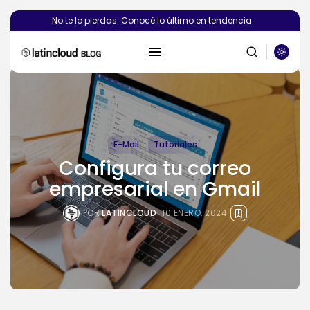
No te lo pierdas: Conocé lo último en tendencia
E-Mail
Tutoriales
Configura tu correo
empresarial en Gmail
BUSCAR
POR
LATINCLOUD
10 ENERO, 2024
PUBLICACIONES RECIENTES
Novedades
¿Deberías crear el sitio web de...
POR
SEBASTIÁN PINEDA
6 AGOSTO, 2026