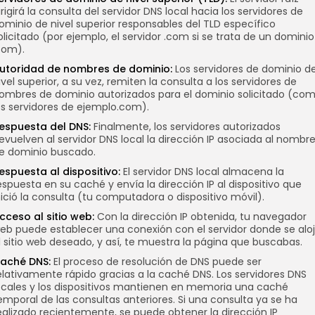
irigirá la consulta del servidor DNS local hacia los servidores de
ominio de nivel superior responsables del TLD específico
olicitado (por ejemplo, el servidor .com si se trata de un dominio
com).
utoridad de nombres de dominio:
Los servidores de dominio d
ivel superior, a su vez, remiten la consulta a los servidores de
ombres de dominio autorizados para el dominio solicitado (co
os servidores de ejemplo.com).
espuesta del DNS:
Finalmente, los servidores autorizados
evuelven al servidor DNS local la dirección IP asociada al nombr
e dominio buscado.
espuesta al dispositivo:
El servidor DNS local almacena la
espuesta en su caché y envía la dirección IP al dispositivo que
nició la consulta (tu computadora o dispositivo móvil).
cceso al sitio web:
Con la dirección IP obtenida, tu navegador
eb puede establecer una conexión con el servidor donde se alo
l sitio web deseado, y así, te muestra la página que buscabas.
aché DNS:
El proceso de resolución de DNS puede ser
elativamente rápido gracias a la caché DNS. Los servidores DNS
ocales y los dispositivos mantienen en memoria una caché
emporal de las consultas anteriores. Si una consulta ya se ha
ealizado recientemente, se puede obtener la dirección IP