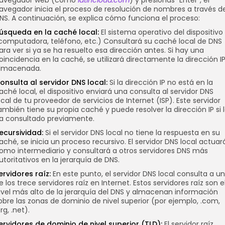
avegador inicia el proceso de resolución de nombres a través de
NS. A continuación, se explica cómo funciona el proceso:
úsqueda en la caché local:
El sistema operativo del dispositivo
computadora, teléfono, etc.) Consultará su caché local de DNS
ara ver si ya se ha resuelto esa dirección antes. Si hay una
oincidencia en la caché, se utilizará directamente la dirección I
lmacenada.
onsulta al servidor DNS local:
Si la dirección IP no está en la
aché local, el dispositivo enviará una consulta al servidor DNS
ocal de tu proveedor de servicios de Internet (ISP). Este servidor
ambién tiene su propia caché y puede resolver la dirección IP si 
a consultado previamente.
ecursividad:
Si el servidor DNS local no tiene la respuesta en su
aché, se inicia un proceso recursivo. El servidor DNS local actuar
omo intermediario y consultará a otros servidores DNS más
utoritativos en la jerarquía de DNS.
ervidores raíz:
En este punto, el servidor DNS local consulta a u
e los trece servidores raíz en Internet. Estos servidores raíz son e
ivel más alto de la jerarquía del DNS y almacenan información
obre las zonas de dominio de nivel superior (por ejemplo, .com,
org, .net).
ervidores de dominio de nivel superior (TLD):
El servidor raíz