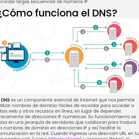
ecordar largas secuencias de números IP.
¿Cómo funciona el DNS?
l
DNS
es un componente esencial de Internet que nos permite
tilizar nombres de dominio fáciles de recordar para acceder a
itios web y otros recursos en línea, en lugar de depender
nicamente de direcciones IP numéricas. Su funcionamiento se
asa en una jerarquía de servidores que colaboran para traducir
os nombres de dominio en direcciones IP y así facilitar la
omunicación en la red. Cuando ingresas una dirección URL en t
avegador web (como
latincloud.com
) y presionas “Enter”, el