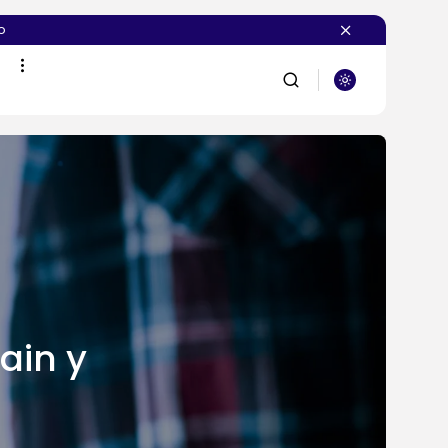
o
BUSCAR
PUBLICACIONES RECIENTES
Novedades
¿Deberías crear el sitio
web de...
POR
SEBASTIÁN PINEDA
6 AGOSTO, 2026
ain y
Novedades
Vibecoding: qué es y
cómo afecta...
POR
SEBASTIÁN PINEDA
23 JULIO, 2026