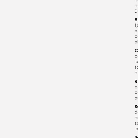
n
D
B
(
p
c
a
C
c
l
t
h
R
c
c
a
S
d
n
s
.
S