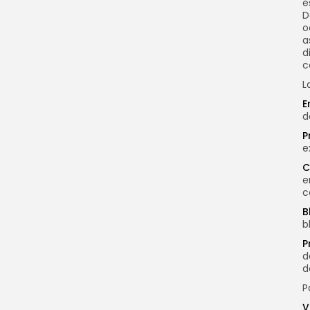
e
D
o
a
d
c
L
E
d
P
e
C
e
c
B
b
P
d
d
P
V