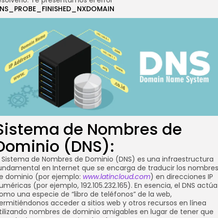
esolverlo: Te presentamos el error
NS_PROBE_FINISHED_NXDOMAIN
Sistema de Nombres de
Dominio (DNS):
l Sistema de Nombres de Dominio (DNS) es una infraestructura
undamental en Internet que se encarga de traducir los nombre
e dominio (por ejemplo:
www.latincloud.com
) en direcciones IP
uméricas (por ejemplo, 192.105.232.165). En esencia, el DNS actúa
omo una especie de “libro de teléfonos” de la web,
ermitiéndonos acceder a sitios web y otros recursos en línea
tilizando nombres de dominio amigables en lugar de tener que