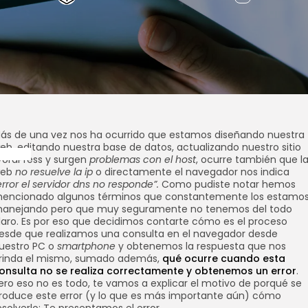
ás de una vez nos ha ocurrido que estamos diseñando nuestra
eb, editando nuestra base de datos, actualizando nuestro sitio
ordPress y surgen
problemas con el host
, ocurre también que l
eb
no resuelve la ip
o directamente el navegador nos indica
error el servidor dns no responde”.
Como pudiste notar hemos
encionado algunos términos que constantemente los estamo
anejando pero que muy seguramente no tenemos del todo
laro. Es por eso que decidimos contarte cómo es el proceso
esde que realizamos una consulta en el navegador desde
uestro PC o
smartphone
y obtenemos la respuesta que nos
rinda el mismo, sumado además,
qué ocurre cuando esta
onsulta no se realiza correctamente y obtenemos un error
.
ero eso no es todo, te vamos a explicar el motivo de porqué se
roduce este error (y lo que es más importante aún) cómo