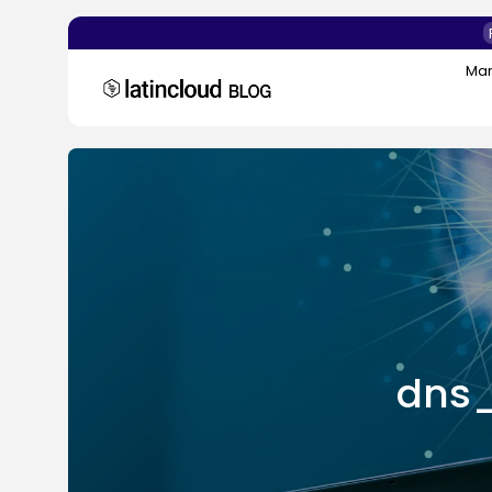
Mar
Search
for:
dns_