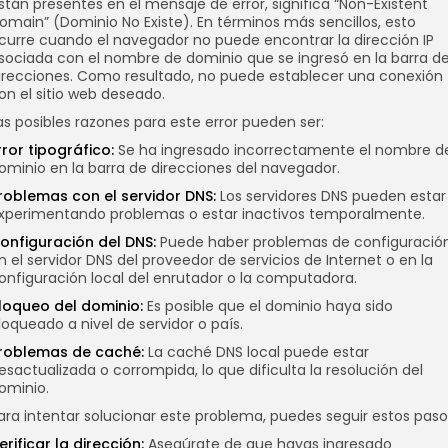
stán presentes en el mensaje de error, significa “Non-Existent
omain” (Dominio No Existe). En términos más sencillos, esto
curre cuando el navegador no puede encontrar la dirección IP
sociada con el nombre de dominio que se ingresó en la barra d
irecciones. Como resultado, no puede establecer una conexión
on el sitio web deseado.
as posibles razones para este error pueden ser:
rror tipográfico:
Se ha ingresado incorrectamente el nombre d
ominio en la barra de direcciones del navegador.
roblemas con el servidor DNS:
Los servidores DNS pueden estar
xperimentando problemas o estar inactivos temporalmente.
onfiguración del DNS:
Puede haber problemas de configuració
n el servidor DNS del proveedor de servicios de Internet o en la
onfiguración local del enrutador o la computadora.
loqueo del dominio:
Es posible que el dominio haya sido
loqueado a nivel de servidor o país.
roblemas de caché:
La caché DNS local puede estar
esactualizada o corrompida, lo que dificulta la resolución del
ominio.
ara intentar solucionar este problema, puedes seguir estos paso
erificar la dirección:
Asegúrate de que hayas ingresado