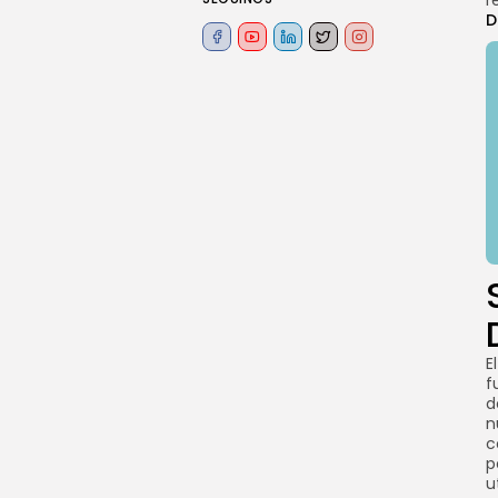
r
D
E
f
d
n
c
p
u