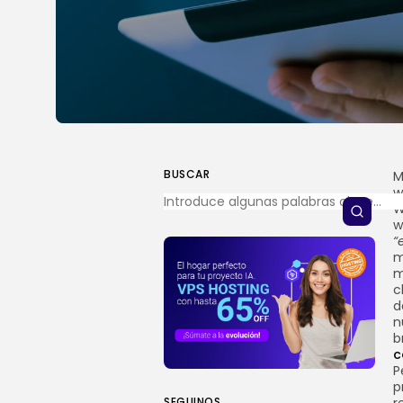
BUSCAR
M
w
W
w
“
m
m
c
d
n
b
c
P
p
SEGUINOS