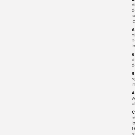
d
d
s
.
A
n
n
l
R
d
d
R
r
i
A
w
e
C
r
l
t
r