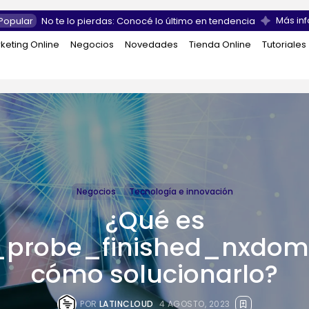
Más inf
Popular
No te lo pierdas: Conocé lo último en tendencia
keting Online
Negocios
Novedades
Tienda Online
Tutoriales
Negocios
Tecnología e innovación
¿Qué es
probe_finished_nxdom
cómo solucionarlo?
POR
LATINCLOUD
4 AGOSTO, 2023