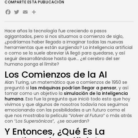
POR
SEBASTIÁN PINEDA
23 JULIO, 2026
COMPARTE ESTA PUBLICACIÓN
Facebook
Twitter
Email
Share
Novedades
WooCommerce en VPS:
rendimiento, velocidad y...
Hace años la tecnología fue creciendo a pasos
POR
SEBASTIÁN PINEDA
21 JULIO, 2026
agigantados, pero si nos situamos a comienzo de siglo,
¿podríamos haber llegado a imaginar todas las nuevas
herramientas que están surgiendo? La inteligencia artificial
CATEGORÍAS DE TENDENCIA
o como se la suele abreviar IA llegó para quedarse, y así
Tutoriales
seguir desarrollándose hasta que… ¿el cerebro del ser
112 Artículos
humano ponga el límite?
Novedades
Los Comienzos de la AI
56 Artículos
Marketing Online
Alan Turing, un matemático que a comienzos de 1950 se
37 Artículos
preguntó si
las máquinas podrían llegar a pensar
, y así
Internet
tomar como un objetivo la
simulación de la inteligencia
33 Artículos
humana
. Esa fue la pregunta que inició todo esto que hoy
vivimos y que algunos de nosotros todavía nos seguimos
Negocios
33 Artículos
emocionando con las posibilidades a un futuro como el
que nos mostraba la película “
Volver al Futuro
” o más atrás
SEGUINOS
con “
Los Supersónicos
”, ¿se acuerdan?
Y Entonces, ¿Qué Es La