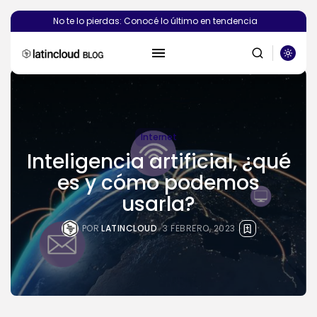
No te lo pierdas: Conocé lo último en tendencia
Internet
BUSCAR
Inteligencia artificial, ¿qué
es y cómo podemos
PUBLICACIONES RECIENTES
usarla?
Novedades
¿Deberías crear el sitio web de...
POR
LATINCLOUD
3 FEBRERO, 2023
POR
SEBASTIÁN PINEDA
6 AGOSTO, 2026
Novedades
Vibecoding: qué es y cómo
afecta...