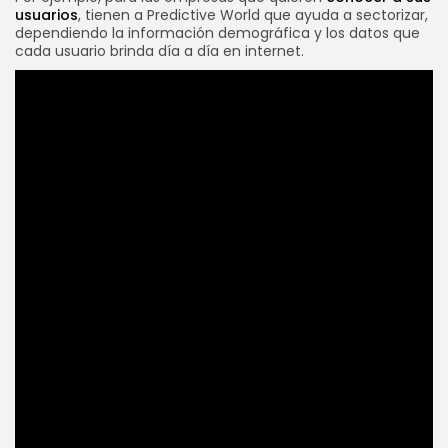
usuarios
, tienen a Predictive World que ayuda a sectorizar,
dependiendo la información demográfica y los datos que
cada usuario brinda día a día en internet.