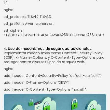
1.0.
nginx
ssl_protocols TLSv1.2 TLSv1.3;
ssl_prefer_server_ciphers on;
ssl_ciphers
‘EECDH+AESGCM:EDH+AESGCM:AES256+EECDH:AES256+EDH’;
4.
Uso de mecanismos de seguridad adicionales:
Implementar mecanismos como Content Security Policy
(CSP), X-Frame-Options, y X-Content-Type-Options para
proteger contra diversos tipos de ataques web.
nginx
add_header Content-Security-Policy “default-src ‘self’;”;
add_header X-Frame-Options “DENY”;
add_header X-Content-Type-Options “nosniff”;