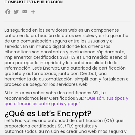
COMPARTE ESTA PUBLICACIÓN
Novedades
Facebook
Twitter
Email
Vibecoding: qué es y cómo
afecta...
POR
SEBASTIÁN PINEDA
23 JULIO, 2026
La seguridad en los servidores web es un componente
crítico en la protección de datos sensibles y en la garantía
Novedades
de una comunicación segura entre los usuarios y el
WooCommerce en VPS:
servidor. En un mundo digital donde las amenazas
rendimiento, velocidad y...
cibernéticas son constantes y evolucionan rápidamente,
POR
SEBASTIÁN PINEDA
21 JULIO, 2026
implementar certificados SSL/TLS es una medida esencial
para proteger la integridad y la confidencialidad de la
información. Let’s Encrypt, una autoridad de certificación
CATEGORÍAS DE TENDENCIA
gratuita y automatizada, junto con Certbot, una
Tutoriales
herramienta de automatización, simplifican y fortalecen el
112 Artículos
proceso de asegurar los servidores web.
Novedades
Si te interesa saber sobre los certificados SSL, te
56 Artículos
recomendamos leer Certificados SSL: “
Que són, sus tipos y
Marketing Online
que diferencias entre gratis y pago
“
37 Artículos
¿Qué es Let’s Encrypt?
Internet
33 Artículos
Let’s Encrypt es una autoridad de certificación (CA) que
Negocios
proporciona certificados SSL/TLS gratuitos y
33 Artículos
automatizados. Su misión es crear una web más segura y