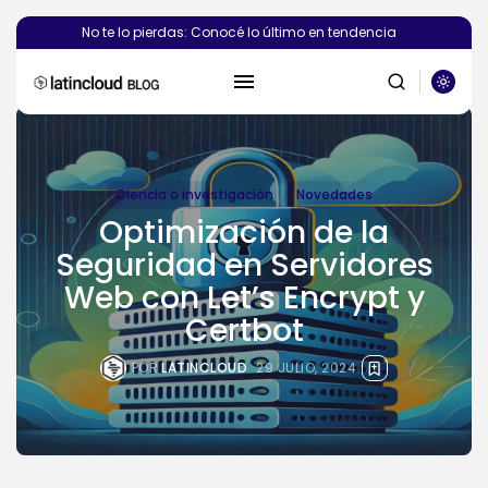
No te lo pierdas: Conocé lo último en tendencia
Ciencia o investigación
Novedades
Optimización de la
Seguridad en Servidores
Web con Let’s Encrypt y
BUSCAR
Certbot
POR
LATINCLOUD
29 JULIO, 2024
PUBLICACIONES RECIENTES
Novedades
¿Deberías crear el sitio web de...
POR
SEBASTIÁN PINEDA
6 AGOSTO, 2026