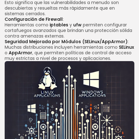
Esto significa que las vulnerabilidades a menudo son
descubiertas y resueltas más rápidamente que en
sistemas cerrados.
Configuración de Firewall
:
Herramientas como
iptables
y
ufw
permiten configurar
cortafuegos avanzados que brindan una protección sólida
contra amenazas externas.
Seguridad Mejorada por Módulos (SELinux/AppArmor)
:
Muchas distribuciones incluyen herramientas como
SELinux
o
AppArmor
, que permiten políticas de control de acceso
muy estrictas a nivel de procesos y aplicaciones.