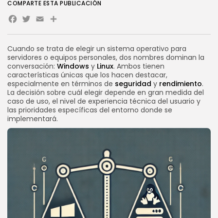
COMPARTE ESTA PUBLICACIÓN
Novedades
Facebook
Twitter
Email
Share
Vibecoding: qué es y cómo
afecta...
POR
SEBASTIÁN PINEDA
23 JULIO, 2026
Cuando se trata de elegir un sistema operativo para
servidores o equipos personales, dos nombres dominan la
Novedades
conversación:
Windows
y
Linux
. Ambos tienen
WooCommerce en VPS:
características únicas que los hacen destacar,
rendimiento, velocidad y...
especialmente en términos de
seguridad
y
rendimiento
.
POR
SEBASTIÁN PINEDA
21 JULIO, 2026
La decisión sobre cuál elegir depende en gran medida del
caso de uso, el nivel de experiencia técnica del usuario y
CATEGORÍAS DE TENDENCIA
las prioridades específicas del entorno donde se
implementará.
Tutoriales
112 Artículos
Novedades
56 Artículos
Marketing Online
37 Artículos
Internet
33 Artículos
Negocios
33 Artículos