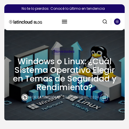
No te lo pierdas: Conocé lo último en tendencia
Novedades
Windows o Linux: ¿Cuál
Sistema Operativo Elegir
en Temas de Seguridad y
BUSCAR
Rendimiento?
PUBLICACIONES RECIENTES
POR
LATINCLOUD
27 NOVIEMBRE, 2024
Novedades
¿Deberías crear el sitio web de...
POR
SEBASTIÁN PINEDA
6 AGOSTO, 2026