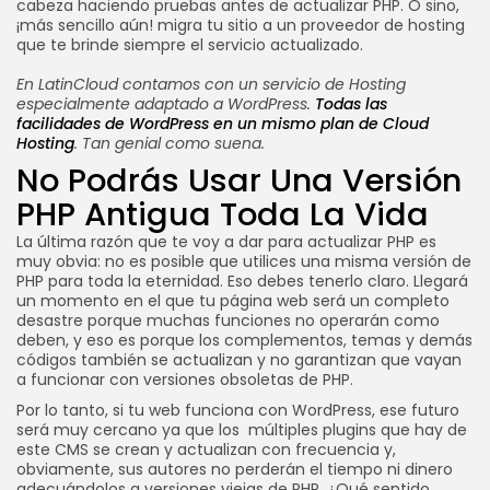
cabeza haciendo pruebas antes de actualizar PHP. O sino,
¡más sencillo aún! migra tu sitio a un proveedor de hosting
que te brinde siempre el servicio actualizado.
En LatinCloud contamos con un servicio de
Hosting
especialmente adaptado a WordPress
.
Todas las
facilidades de WordPress en un mismo plan de Cloud
Hosting
. Tan genial como suena.
No Podrás Usar Una Versión
PHP Antigua Toda La Vida
La última razón que te voy a dar para actualizar PHP es
muy obvia: no es posible que utilices una misma versión de
PHP para toda la eternidad. Eso debes tenerlo claro. Llegará
un momento en el que tu página web será un completo
desastre porque muchas funciones no operarán como
deben, y eso es porque los complementos, temas y demás
códigos también se actualizan y no garantizan que vayan
a funcionar con versiones obsoletas de PHP.
Por lo tanto, si tu web funciona con WordPress, ese futuro
será muy cercano ya que los múltiples plugins que hay de
este CMS se crean y actualizan con frecuencia y,
obviamente, sus autores no perderán el tiempo ni dinero
adecuándolos a versiones viejas de PHP, ¿Qué sentido