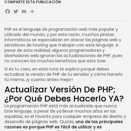
COMPARTE ESTA PUBLICACIÓN
Novedades
Facebook
Twitter
Email
Vibecoding: qué es y cómo
afecta...
POR
SEBASTIÁN PINEDA
23 JULIO, 2026
PHP es el lenguaje de programación web más popular y
utilizado del mundo, y por esta razón, muchos piratas
Novedades
informáticos se especializan en atacar las páginas web y
WooCommerce en VPS:
rendimiento, velocidad y...
servidores de hosting que trabajan con este lenguaje. A
pesar de esta realidad, algunos programadores y
POR
SEBASTIÁN PINEDA
21 JULIO, 2026
diseñadores web ignoran las actualizaciones de PHP, pues
no conocen los muchos beneficios que esto trae.
CATEGORÍAS DE TENDENCIA
Si es tu caso, en esta nota te explico porqué debes
Tutoriales
actualizar la versión de PHP de tu servidor y cómo hacerlo
112 Artículos
tú mismo, ¡y cuanto antes mejor!
Novedades
Actualizar Versión De PHP;
56 Artículos
Marketing Online
¿Por Qué Debes Hacerlo YA?
37 Artículos
Internet
La programación PHP está más actualizada que nunca.
33 Artículos
Este lenguaje, a pesar de ya llevar muchos años en las
espaldas, es el favorito para cualquier empresa de diseño y
Negocios
desarrollo de páginas web. Quizás,
una de las principales
33 Artículos
razones es porque PHP es fácil de utilizar y es