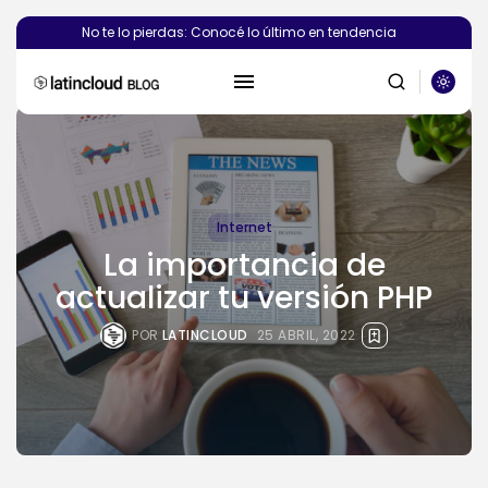
No te lo pierdas: Conocé lo último en tendencia
Internet
La importancia de
actualizar tu versión PHP
BUSCAR
POR
LATINCLOUD
25 ABRIL, 2022
PUBLICACIONES RECIENTES
Novedades
¿Deberías crear el sitio web de...
POR
SEBASTIÁN PINEDA
6 AGOSTO, 2026