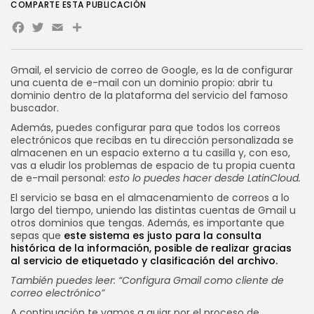
COMPARTE ESTA PUBLICACIÓN
Facebook
Twitter
Email
Share
Novedades
WooCommerce en VPS:
rendimiento, velocidad y...
POR
SEBASTIÁN PINEDA
21 JULIO, 2026
Gmail, el servicio de correo de Google, es la de configurar
una cuenta de e-mail con un dominio propio: abrir tu
dominio dentro de la plataforma del servicio del famoso
CATEGORÍAS DE TENDENCIA
buscador.
Tutoriales
112 Artículos
Además, puedes configurar para que todos los correos
Novedades
electrónicos que recibas en tu dirección personalizada se
56 Artículos
almacenen en un espacio externo a tu casilla y, con eso,
vas a eludir los problemas de espacio de tu propia cuenta
Marketing Online
de e-mail personal:
esto lo puedes hacer desde LatinCloud.
37 Artículos
Internet
El servicio se basa en el almacenamiento de correos a lo
33 Artículos
largo del tiempo, uniendo las distintas cuentas de Gmail u
otros dominios que tengas. Además, es importante que
Negocios
sepas que
este sistema es justo para la consulta
33 Artículos
histórica de la información, posible de realizar gracias
al servicio de etiquetado y clasificación del archivo.
SEGUINOS
También puedes leer:
“Configura Gmail como cliente de
correo electrónico”
A continuación te vamos a guiar por el proceso de