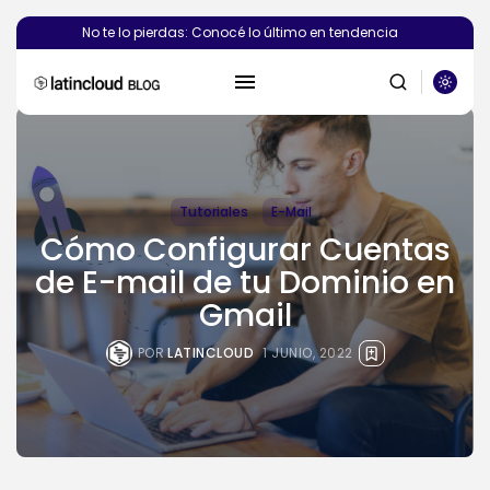
No te lo pierdas: Conocé lo último en tendencia
BUSCAR
Tutoriales
E-Mail
Cómo Configurar Cuentas
PUBLICACIONES RECIENTES
de E-mail de tu Dominio en
Gmail
Novedades
¿Deberías crear el sitio web de...
POR
LATINCLOUD
1 JUNIO, 2022
POR
SEBASTIÁN PINEDA
6 AGOSTO, 2026
Novedades
Vibecoding: qué es y cómo
afecta...
POR
SEBASTIÁN PINEDA
23 JULIO, 2026