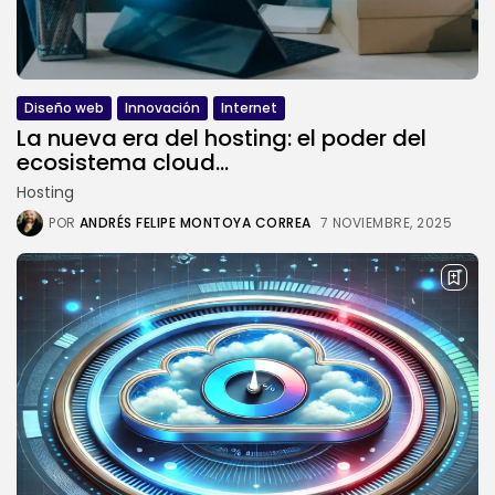
POR
SEBASTIÁN PINEDA
23 JULIO, 2026
Novedades
WooCommerce en VPS:
rendimiento, velocidad y...
Diseño web
Innovación
Internet
POR
SEBASTIÁN PINEDA
21 JULIO, 2026
La nueva era del hosting: el poder del
ecosistema cloud...
CATEGORÍAS DE TENDENCIA
Hosting
Tutoriales
112 Artículos
POR
ANDRÉS FELIPE MONTOYA CORREA
7 NOVIEMBRE, 2025
Novedades
56 Artículos
Marketing Online
37 Artículos
Internet
33 Artículos
Negocios
33 Artículos
SEGUINOS