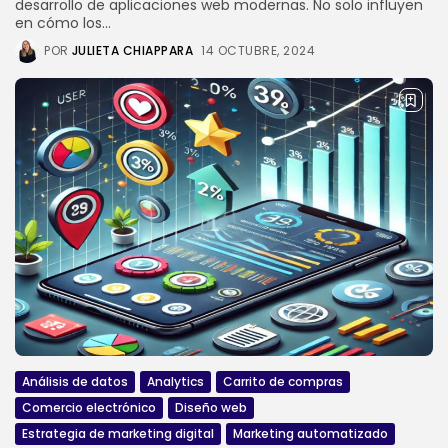
desarrollo de aplicaciones web modernas. No solo influyen
en cómo los...
POR
JULIETA CHIAPPARA
14 OCTUBRE, 2024
Análisis de datos
Analytics
Carrito de compras
Comercio electrónico
Diseño web
Estrategia de marketing digital
Marketing automatizado