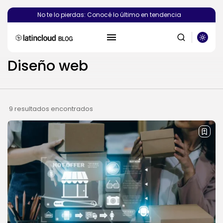
No te lo pierdas: Conocé lo último en tendencia
Diseño web
BUSCAR
9 resultados encontrados
PUBLICACIONES RECIENTES
Novedades
¿Deberías crear el sitio web de...
POR
SEBASTIÁN PINEDA
6 AGOSTO, 2026
Novedades
Vibecoding: qué es y cómo
afecta...