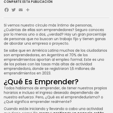
COMPARTE ESTA PUBLICACIÓN
afecta...
POR
SEBASTIÁN PINEDA
23 JULIO, 2026
Facebook
Twitter
Email
Share
Novedades
WooCommerce en VPS:
Si vemos nuestro círculo más íntimo de personas,
rendimiento, velocidad y...
¿Cuántas de ellas son emprendedores? Seguro conoces
POR
SEBASTIÁN PINEDA
21 JULIO, 2026
por lo menos uno o dos, ¿verdad? Hay un gran porcentaje
de personas que no buscan un trabajo fijo y tienen ganas
de abordar una empresa o proyecto.
CATEGORÍAS DE TENDENCIA
Tutoriales
Se sabe que en América Latina muchos de los ciudadanos
112 Artículos
son emprendedores, en Argentina el 70% de los
emprendimientos aportan al empleo formal. Este es uno
Novedades
de los países con las tasas más altas de actividad
56 Artículos
emprendedora, donde se registraron 1,6 millones de
Marketing Online
emprendimientos en 2023.
37 Artículos
¿Qué Es Emprender?
Internet
33 Artículos
Todos hablamos de emprender, de tener nuestros propios
Negocios
horarios e incluso el ingreso deseado dependiendo de
33 Artículos
nuestro esfuerzo. Pero, ¿Qué es el emprendedurismo? o
¿Qué significa emprender realmente?
SEGUINOS
Cuando estás iniciando y llevando a cabo una actividad