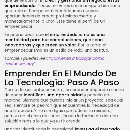
que tiene como fin
crear y gestionar un negocio estás
emprendiendo
. Todos tenemos a ese amigo o hermano
que todo el tiempo está identificando nuevas
oportunidades de crecer profesionalmente y
monetariamente, o ¿no? Este tiene el perfil de un
emprendedor.
Se podría decir que
el emprendedurismo es una
mentalidad para buscar soluciones, que sean
innovadoras y que creen un valor
. Por lo tanto el
emprendedurismo es un estilo de vida, una actitud.
También puedes leer:
“Comienza a trabajar como
freelancer hoy”
Emprender En El Mundo De
La Tecnología: Paso A Paso
Como dijimos anteriormente, emprender depende mucho
de poder
identificar una oportunidad
y ponerla en
marcha. Siempre que quieras iniciar un proyecto, sea cual
sea, siempre te pedirán que encuentres la necesidad de
una situación. Y no me digas que todo está resuelto,
porque en el caso de ser así, busca la forma de dar una
solución más a lo que ya esté creado.
Una vez identificada la necesidad,
investiga el mercado