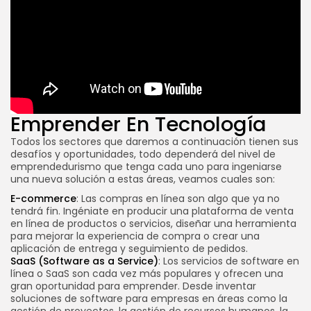
Emprender En Tecnología
El Método Lean Startup: ¿Qué es un Producto Mínimo Viable y cómo
te ayuda a Emprender?
Todos los sectores que daremos a continuación tienen sus
desafíos y oportunidades, todo dependerá del nivel de
emprendedurismo que tenga cada uno para ingeniarse
una nueva solución a estas áreas, veamos cuales son:
E-commerce
: Las compras en línea son algo que ya no
tendrá fin. Ingéniate en producir una plataforma de venta
en línea de productos o servicios, diseñar una herramienta
para mejorar la experiencia de compra o crear una
aplicación de entrega y seguimiento de pedidos.
SaaS (Software as a Service)
: Los servicios de software en
línea o SaaS son cada vez más populares y ofrecen una
gran oportunidad para emprender. Desde inventar
soluciones de software para empresas en áreas como la
gestión de proyectos, la gestión de recursos humanos, la