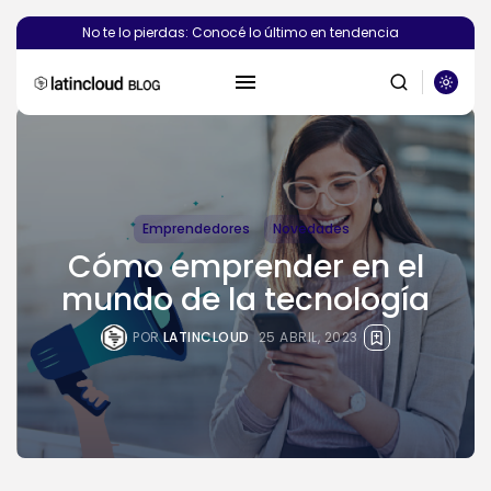
No te lo pierdas: Conocé lo último en tendencia
Emprendedores
Novedades
BUSCAR
Cómo emprender en el
mundo de la tecnología
PUBLICACIONES RECIENTES
POR
LATINCLOUD
25 ABRIL, 2023
Novedades
¿Deberías crear el sitio web de...
POR
SEBASTIÁN PINEDA
6 AGOSTO, 2026
Novedades
Vibecoding: qué es y cómo