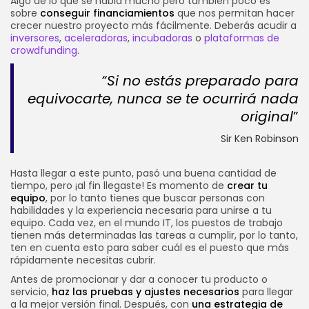
Algo de lo que se habla mucho pero también poco es
sobre
conseguir financiamientos
que nos permitan hacer
crecer nuestro proyecto más fácilmente. Deberás acudir a
inversores
,
aceleradoras
,
incubadoras
o
plataformas de
crowdfunding
.
“Si no estás preparado para
equivocarte, nunca se te ocurrirá nada
original
”
Sir Ken Robinson
Hasta llegar a este punto, pasó una buena cantidad de
tiempo, pero ¡al fin llegaste! Es momento de
crear tu
equipo
, por lo tanto tienes que buscar personas con
habilidades y la experiencia necesaria para unirse a tu
equipo. Cada vez, en el mundo IT, los puestos de trabajo
tienen más determinadas las tareas a cumplir, por lo tanto,
ten en cuenta esto para saber cuál es el puesto que más
rápidamente necesitas cubrir.
Antes de promocionar y dar a conocer tu producto o
servicio,
haz las pruebas y ajustes necesarios
para llegar
a la mejor versión final. Después, con
una estrategia de