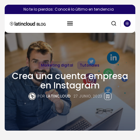
No te lo pierdas: Conocé lo último en tendencia
Marketing digital
Tutoriales
BUSCAR
Crea una cuenta empresa
en Instagram
PUBLICACIONES RECIENTES
POR
LATINCLOUD
27 JUNIO, 2023
Novedades
¿Deberías crear el sitio web de...
POR
SEBASTIÁN PINEDA
6 AGOSTO, 2026
Novedades
Vibecoding: qué es y cómo
afecta...