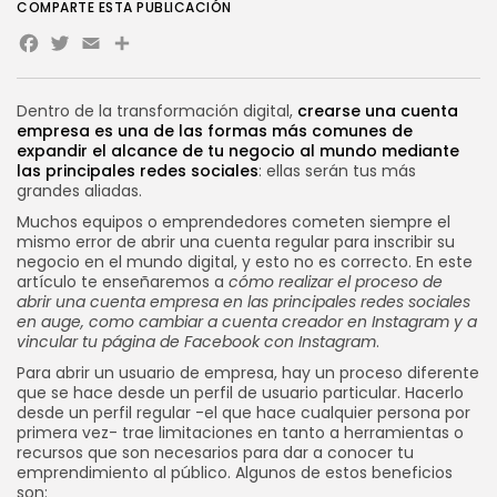
COMPARTE ESTA PUBLICACIÓN
POR
SEBASTIÁN PINEDA
23 JULIO, 2026
Facebook
Twitter
Email
Share
Novedades
WooCommerce en VPS:
Dentro de la transformación digital,
crearse una cuenta
rendimiento, velocidad y...
empresa es una de las formas más comunes de
POR
SEBASTIÁN PINEDA
21 JULIO, 2026
expandir el alcance de tu negocio al mundo mediante
las principales redes sociales
: ellas serán tus más
CATEGORÍAS DE TENDENCIA
grandes aliadas.
Tutoriales
Muchos equipos o emprendedores cometen siempre el
112 Artículos
mismo error de abrir una cuenta regular para inscribir su
Novedades
negocio en el mundo digital, y esto no es correcto. En este
56 Artículos
artículo te enseñaremos a
cómo realizar el proceso de
Marketing Online
abrir una cuenta empresa en
las principales redes sociales
37 Artículos
en auge
, como cambiar a cuenta creador en Instagram y a
vincular tu página de Facebook con Instagram
.
Internet
33 Artículos
Para abrir un usuario de empresa, hay un proceso diferente
Negocios
que se hace desde un perfil de usuario particular. Hacerlo
33 Artículos
desde un perfil regular -el que hace cualquier persona por
primera vez- trae limitaciones en tanto a herramientas o
SEGUINOS
recursos que son necesarios para dar a conocer tu
emprendimiento al público. Algunos de estos beneficios
son: