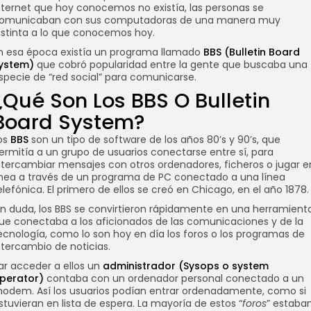
nternet que hoy conocemos no existía, las personas se
omunicaban con sus computadoras de una manera muy
istinta a lo que conocemos hoy.
n esa época existía un programa llamado
BBS (Bulletin Board
ystem)
que cobró popularidad entre la gente que buscaba una
specie de “red social” para comunicarse.
¿Qué Son Los BBS O Bulletin
Board System?
os
BBS
son un tipo de software de los años 80’s y 90’s, que
ermitía a un grupo de usuarios conectarse entre sí, para
ntercambiar mensajes con otros ordenadores, ficheros o jugar e
ínea a través de un programa de PC conectado a una línea
elefónica. El primero de ellos se creó en Chicago, en el año 1878.
in duda, los BBS se convirtieron rápidamente en una herramient
ue conectaba a los aficionados de las comunicaciones y de la
ecnología, como lo son hoy en día los foros o los programas de
ntercambio de noticias.
ar acceder a ellos un
administrador (Sysops o system
perator)
contaba con un ordenador personal conectado a un
odem. Así los usuarios podían entrar ordenadamente, como si
stuvieran en lista de espera. La mayoría de estos “
foros
” estaba