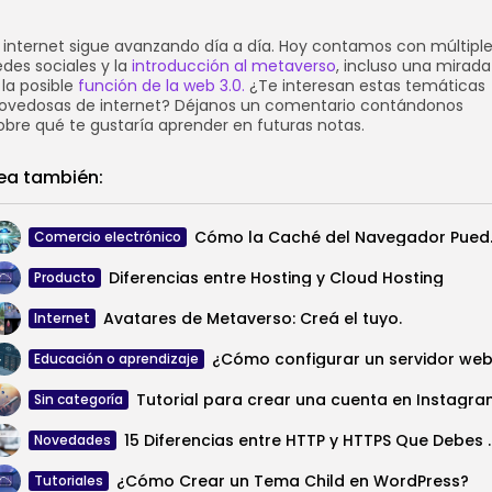
l internet sigue avanzando día a día. Hoy contamos con múltipl
edes sociales y la
introducción al metaverso
, incluso una mirada
 la posible
función de la web 3.0.
¿Te interesan estas temáticas
ovedosas de internet? Déjanos un comentario contándonos
obre qué te gustaría aprender en futuras notas.
ea también:
Cómo la Caché de
Comercio electrónico
Diferencias entre Hosting y Cloud Hosting
Producto
Avatares de Metaverso: Creá el tuyo.
Internet
Educación o aprendizaje
Tutorial para crear una cuenta en Instagr
Sin categoría
15 Diferencias entre HTTP 
Novedades
¿Cómo Crear un Tema Child en WordPress?
Tutoriales