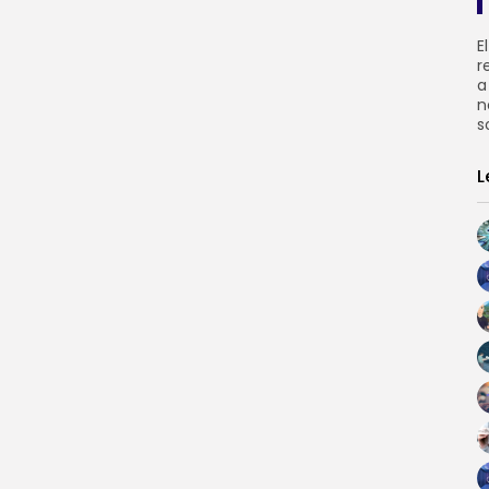
E
r
a
n
s
L