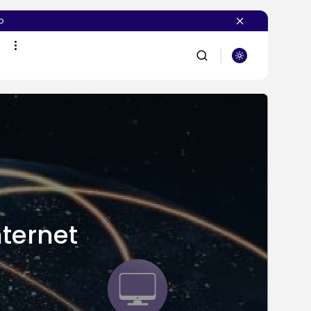
o
BUSCAR
PUBLICACIONES RECIENTES
Novedades
Vibecoding: qué es y
cómo afecta...
POR
SEBASTIÁN PINEDA
23 JULIO, 2026
ternet
Novedades
WooCommerce en
VPS: rendimiento,
velocidad y...
POR
SEBASTIÁN PINEDA
21 JULIO, 2026