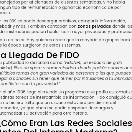
anejados por aficionados de distintas temáticas, y no había
ingún tipo de remuneración o ganancia económica de por
edio.
n los BBS se podía descargar archivos, compartir información,
ebatir y más. También contaban con
zonas privadas
donde lo
dministradores podían hablar con mayor privacidad y protecció
ato de color: Hay quienes creen que la mayoría de grupos hack
e la época surgieron de estos sistemas.
La Llegada De FIDO
u publicidad lo describía como “
FidoNet, un espacio de gran
alidad, libre de spam o comercialidad, donde podrás conversar 
últiples temas con gran variedad de personas a las que puedes
legar a conocer, sin tener que temer por intrusiones a tu intimida
 conflictos con tu privacidad.”
n el año 1986 llego al mundo un programa que podía automatiz
istintas tareas de intercambio de información. Fido consiguió q
a no hiciera falta que un usuario estuviera pendiente del
rdenador, ya que ahora se podía posponer descargas y
utomatizar su activación para otro horario.
¿cómo Eran Las Redes Sociale