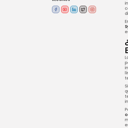
i
c
d
E
S
e
L
p
i
l
t
S
q
t
i
P
o
m
e