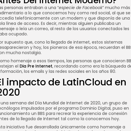
Antes Del Internet Moderno?
as personas entraban a una “
especie de Facebook
” mucho más
udimentario a lo que conocemos hoy como red social, al que se
ccedía telefónicamente con un modem y que disponía de una
ola línea de acceso. Es decir, mientras alguien publicaba un
ensaje o leía un correo, al resto de los usuarios conectados les
aba ocupado.
or supuesto que, cono la llegada de internet, estos sistemas
esaparecieron y hoy, los pioneros de esa época, recuerdan el BB
on mucha nostalgia.
omo homenaje a esos tiempos, las personas que conocieron B
estejan el
Dia Pre Internet
, recordando como era la búsqueda d
nformación, los emails y las redes sociales en los años 80.
El impacto de LatinCloud en
2020
 una semana del Día Mundial de Internet de 2020, un grupo de
ecnólogos impulsados por el programa Dominio Digital, puso en
uncionamiento un BBS para recrear la experiencia de conexión
ntes de la llegada de Internet tal como la conocemos hoy.
sta iniciativa fue desarrollada únicamente como homenaje a