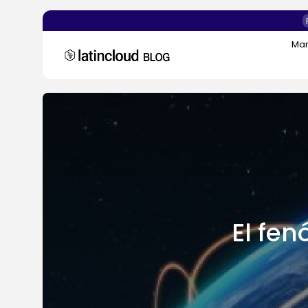
Mar
Search
for:
El fe