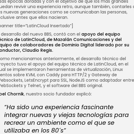
sas épocas doradas y con el objetivo de que los más grandes
uedan revivir una experiencia retro, aunque también, contarles 
as nuevas generaciones como se comunicaban las personas,
nclusive antes que ellos nacieran.
banner title=”LatinCloud Insertado”]
l desarrollo del nuevo BBS, contó con el
apoyo del equipo
écnico de LatinCloud, de Mazalán Comunicaciones y del
quipo de colaboradores de Dominio Digital liderado por su
onductor, Claudio Regis.
omo mencionamos anteriormente, el desarrollo técnico del
royecto tuvo el apoyo del equipo técnico de LatinCloud, en el
ual se implementaron herramientas de virtualización, Linux
entos sobre KVM, con Caddy para HTTP/2 y Gateway de
ebsockets, LetsEncrypt para SSL, NodeJS como adaptador entr
ebSockets y Telnet, y el software del BBS original.
oel Chornik
, nuestro socio fundador explicó:
“Ha sido una experiencia fascinante
integrar nuevas y viejas tecnologías para
recrear un ambiente como el que se
utilizaba en los 80´s”