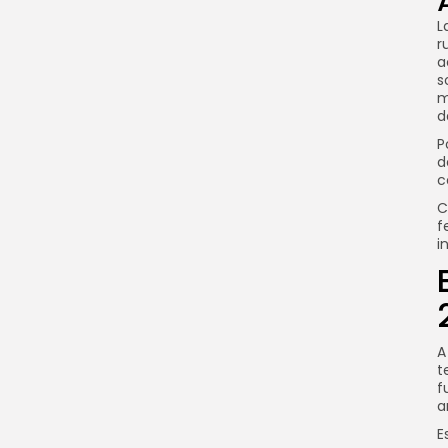
L
r
a
s
m
d
P
d
c
C
f
i
A
t
f
a
E