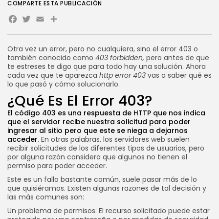
COMPARTE ESTA PUBLICACIÓN
Facebook
Twitter
Email
Novedades
WooCommerce en VPS:
rendimiento, velocidad y...
POR
SEBASTIÁN PINEDA
21 JULIO, 2026
Otra vez un error, pero no cualquiera, sino el error 403 o
también conocido como
403
forbidden,
pero antes de que
te estreses te digo que para todo hay una solución. Ahora
CATEGORÍAS DE TENDENCIA
cada vez que te aparezca
http error 403
vas a saber qué es
Tutoriales
lo que pasó y cómo solucionarlo.
112 Artículos
¿Qué Es El Error 403?
Novedades
56 Artículos
El código 403 es una respuesta de HTTP que nos indica
Marketing Online
que el servidor recibe nuestra solicitud para poder
37 Artículos
ingresar al sitio pero que este se niega a dejarnos
Internet
acceder
. En otras palabras, los servidores web suelen
33 Artículos
recibir solicitudes de los diferentes tipos de usuarios, pero
por alguna razón considera que algunos no tienen el
Negocios
33 Artículos
permiso para poder acceder.
Este es un fallo bastante común, suele pasar más de lo
SEGUINOS
que quisiéramos. Existen algunas razones de tal decisión y
las más comunes son:
Un problema de permisos: El recurso solicitado puede estar