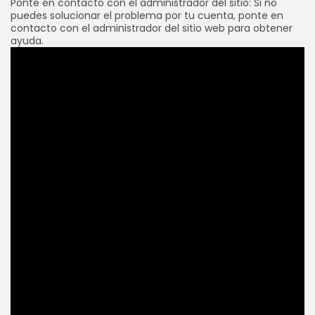
Ponte en contacto con el administrador del sitio: Si no
puedes solucionar el problema por tu cuenta, ponte en
contacto con el administrador del sitio web para obtener
ayuda.